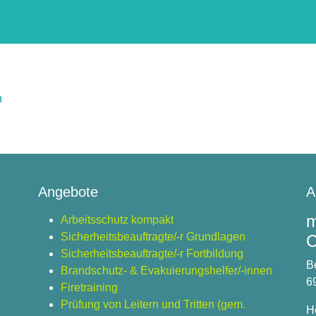
n
Angebote
A
m
Arbeitsschutz kompakt
Sicherheitsbeauftragte/-r Grundlagen
C
Sicherheitsbeauftragte/-r Fortbildung
B
Brandschutz- & Evakuierungshelfer/-innen
6
Firetraining
Prüfung von Leitern und Tritten (gem.
H