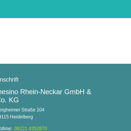
nschrift
esino Rhein-Neckar GmbH &
o. KG
ergheimer Straße 104
9115 Heidelberg
otline:
06221 4352870