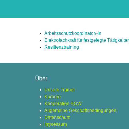
Arbeitsschutzkoordinator/-in
Elektrofachkraft für festgelegte Tätigkeite
Resilienztraining
Über
Unsere Trainer
Karriere
Kooperation BGW
Allgemeine Geschäftsbedingungen
Datenschutz
Impressum